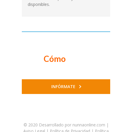
disponibles.
Cómo
puedo
contratarlas...?
INFÓRMATE
© 2020
Desarrollado por nunnaonline.com
|
Aviso Legal
|
Política de Privacidad
|
Política