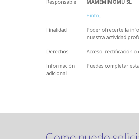
Responsable
MAMEMIMOMU SL
+info
…
Finalidad
Poder ofrecerte la inf
nuestra actividad pro
Derechos
Acceso, rectificación 
Información
Puedes completar est
adicional
Como puedo solicit