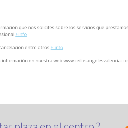
ormación que nos solicites sobre los servicios que prestamo
fesional
+info
o cancelación entre otros
+ info
a información en nuestra web
www.ceilosangelesvalencia.co
ar plaza en el centro ?