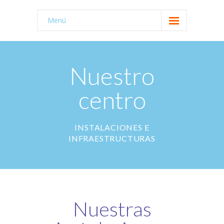
Menú
Home
-- Inicio
Nuestro
Nuestro centro
centro
Servicios
Galeria
INSTALACIONES E
INFRAESTRUCTURAS
Intranet
Portal de transparencia
Contacto
Nuestras